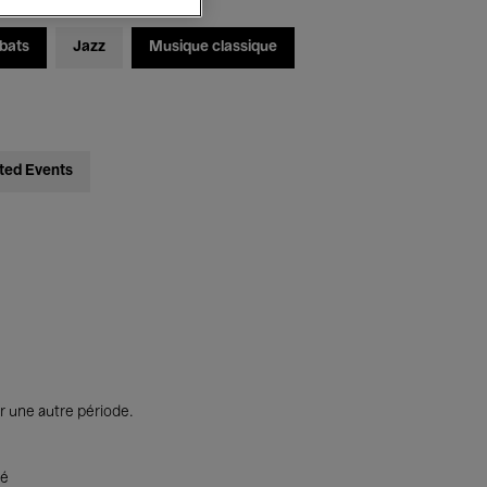
bats
Jazz
Musique classique
ted Events
r une autre période.
té