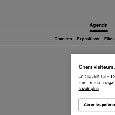
Main
Agenda
navigation
Main
navigation
Concerts
Expositions
Films
(level
2)
Ce q
Chers visiteurs,
En cliquant sur « T
améliorer la navigat
savoir plus
Au
Gérer les péfére