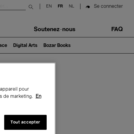
Se connecter
EN
FR
NL
Submit search
Soutenez-nous
FAQ
lace
Digital Arts
Bozar Books
Bozar
 appareil pour
rts de marketing.
En
Tout accepter