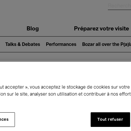
Blog
Préparez votre visite
Talks & Debates
Performances
Bozar all over the P(a)
ui se passe à 
out accepter », vous acceptez le stockage de cookies sur votre
ion sur le site, analyser son utilisation et contribuer à nos effo
jourd'hui
Prochains 7 jours
Mois
nces
Tout refuser
Dimanche 15 Mars 2026