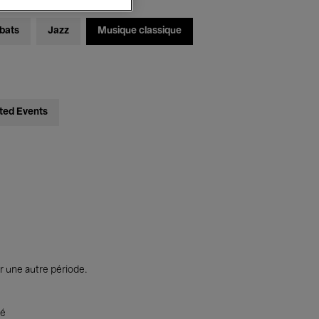
bats
Jazz
Musique classique
ted Events
r une autre période.
té