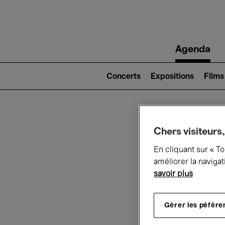
Main
Agenda
navigation
Main
navigation
Concerts
Expositions
Films
(level
2)
Ce q
Chers visiteurs,
En cliquant sur « T
améliorer la navigat
savoir plus
Au
Gérer les péfére