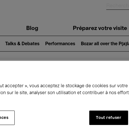
Blog
Préparez votre visite
Talks & Debates
Performances
Bozar all over the P(a)
ui se passe à 
out accepter », vous acceptez le stockage de cookies sur votre
ion sur le site, analyser son utilisation et contribuer à nos effo
jourd'hui
Prochains 7 jours
Mois
nces
Tout refuser
Jeudi 16 - Vendredi 24 Avril 2026