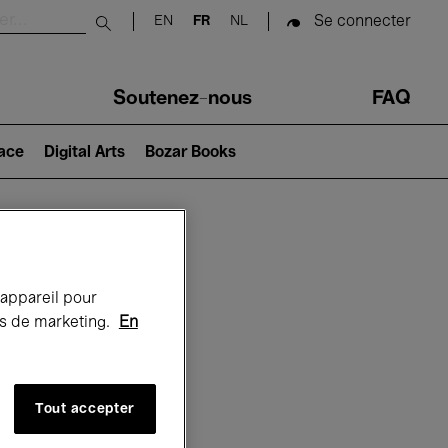
Se connecter
EN
FR
NL
Submit search
Soutenez-nous
FAQ
lace
Digital Arts
Bozar Books
Bozar
 appareil pour
rts de marketing.
En
Tout accepter