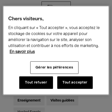
Filtres
Chers visiteurs,
Tous les événements
Concerts
En cliquant sur « Tout accepter », vous acceptez le
stockage de cookies sur votre appareil pour
Expositions
Films
Performances
améliorer la navigation sur le site, analyser son
utilisation et contribuer à nos efforts de marketing.
Rencontres & Débats
Jazz
En savoir plus
Musique classique
Global Music
Gérer les péférences
Musique électronique
Tout refuser
Tout accepter
Pour tous
Kids’ Palace
Enseignement
Visites guidées