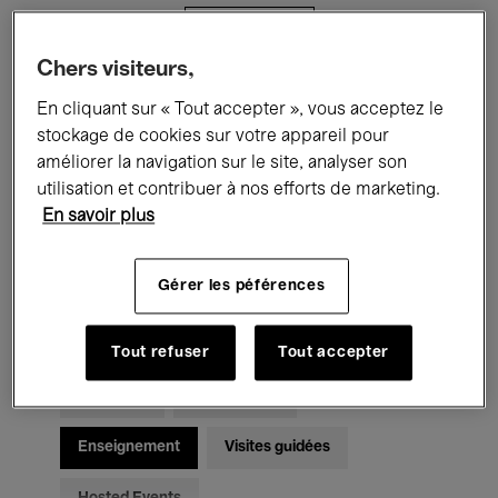
Filtres
Chers visiteurs,
Tous les événements
Concerts
En cliquant sur « Tout accepter », vous acceptez le
stockage de cookies sur votre appareil pour
Expositions
Films
Performances
améliorer la navigation sur le site, analyser son
utilisation et contribuer à nos efforts de marketing.
Rencontres & Débats
Jazz
En savoir plus
Musique classique
Global Music
Gérer les péférences
Musique électronique
Tout refuser
Tout accepter
Pour tous
Kids’ Palace
Enseignement
Visites guidées