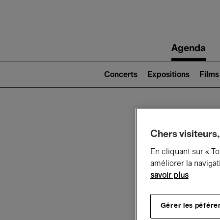
Main
Agenda
navigation
Main
navigation
Concerts
Expositions
Films
(level
2)
Ce q
Chers visiteurs,
En cliquant sur « T
améliorer la navigat
savoir plus
Au
Gérer les péfére