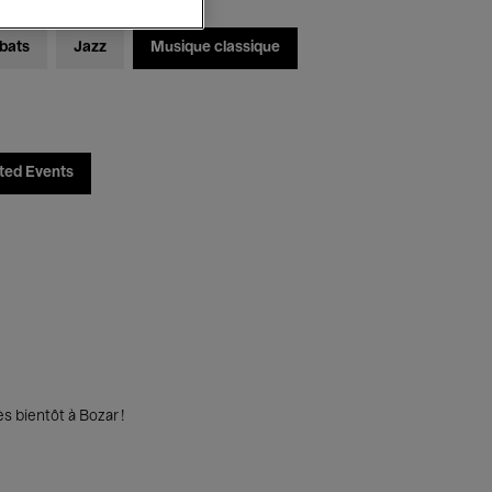
bats
Jazz
Musique classique
ted Events
s bientôt à Bozar !