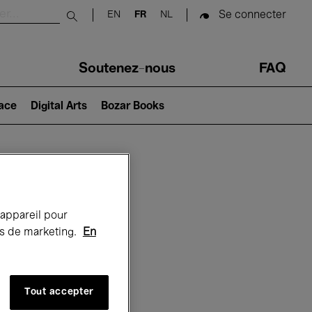
Se connecter
EN
FR
NL
Submit search
Soutenez-nous
FAQ
lace
Digital Arts
Bozar Books
Bozar
 appareil pour
rts de marketing.
En
Tout accepter