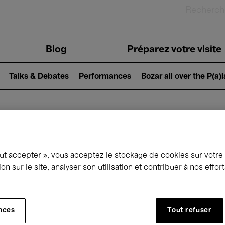
Blog
Préparez votre visite
Talks & Debates
Performances
Bozar all over the P(a)
ui se passe à 
out accepter », vous acceptez le stockage de cookies sur votre
ion sur le site, analyser son utilisation et contribuer à nos effo
jourd'hui
Prochains 7 jours
Mois
nces
Tout refuser
Mercredi 22 - Mercredi 29 Avril 2026