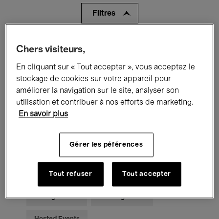
Filtres
Tous les événements
Concerts
Chers visiteurs,
En cliquant sur « Tout accepter », vous acceptez le
Expositions
Films
Performances
stockage de cookies sur votre appareil pour
Rencontres & Débats
Jazz
améliorer la navigation sur le site, analyser son
utilisation et contribuer à nos efforts de marketing.
Musique classique
Global Music
En savoir plus
Musique électronique
Gérer les péférences
Pour tous
Kids’ Palace
Tout refuser
Tout accepter
Enseignement
Visites guidées