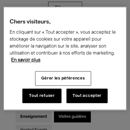
Filtres
Chers visiteurs,
Tous les événements
Concerts
En cliquant sur « Tout accepter », vous acceptez le
stockage de cookies sur votre appareil pour
Expositions
Films
Performances
améliorer la navigation sur le site, analyser son
utilisation et contribuer à nos efforts de marketing.
Rencontres & Débats
Jazz
En savoir plus
Musique classique
Global Music
Gérer les péférences
Musique électronique
Tout refuser
Tout accepter
Pour tous
Kids’ Palace
Enseignement
Visites guidées