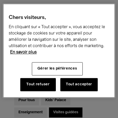
Filtres
Chers visiteurs,
En cliquant sur « Tout accepter », vous acceptez le
Tous les événements
Concerts
stockage de cookies sur votre appareil pour
améliorer la navigation sur le site, analyser son
Expositions
Films
Performances
utilisation et contribuer à nos efforts de marketing.
En savoir plus
Rencontres & Débats
Jazz
Musique classique
Global Music
Gérer les péférences
Musique électronique
Tout refuser
Tout accepter
Pour tous
Kids’ Palace
Enseignement
Visites guidées