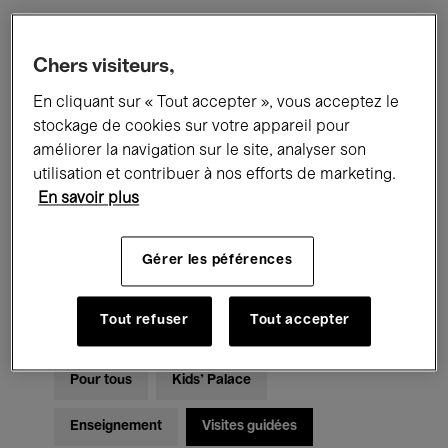
Filtres
Chers visiteurs,
En cliquant sur « Tout accepter », vous acceptez le
Tous les événements
Concerts
stockage de cookies sur votre appareil pour
améliorer la navigation sur le site, analyser son
Expositions
Films
Performances
utilisation et contribuer à nos efforts de marketing.
En savoir plus
Rencontres & Débats
Jazz
Musique classique
Global Music
Gérer les péférences
Musique électronique
Tout refuser
Tout accepter
Pour tous
Kids’ Palace
Enseignement
Visites guidées