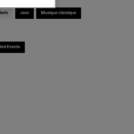
bats
Jazz
Musique classique
ted Events