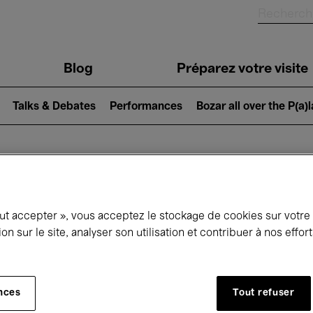
Blog
Préparez votre visite
Talks & Debates
Performances
Bozar all over the P(a)
ui se passe à 
out accepter », vous acceptez le stockage de cookies sur votre
ion sur le site, analyser son utilisation et contribuer à nos effo
jourd'hui
Prochains 7 jours
Septembre
nces
Tout refuser
Mardi 01 - Mercredi 30 Septembre 2026