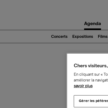
Main
Agenda
navigation
Main
navigation
Concerts
Expositions
Films
(level
2)
Ce q
Chers visiteurs,
En cliquant sur « T
améliorer la navigat
savoir plus
Au
Gérer les péfére