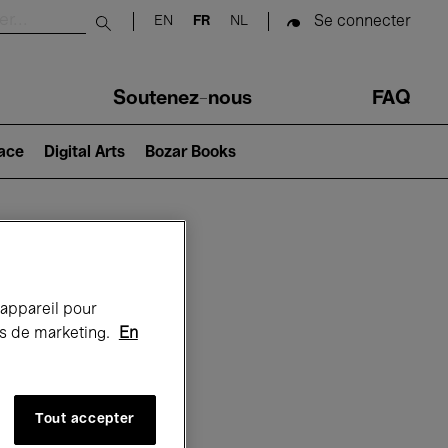
Se connecter
EN
FR
NL
Submit search
Soutenez-nous
FAQ
lace
Digital Arts
Bozar Books
Bozar
 appareil pour
rts de marketing.
En
Tout accepter