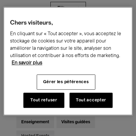
Filtres
Chers visiteurs,
Tous les événements
Concerts
En cliquant sur « Tout accepter », vous acceptez le
stockage de cookies sur votre appareil pour
Expositions
Films
Performances
améliorer la navigation sur le site, analyser son
utilisation et contribuer à nos efforts de marketing.
Rencontres & Débats
Jazz
En savoir plus
Musique classique
Global Music
Gérer les péférences
Musique électronique
Tout refuser
Tout accepter
Pour tous
Kids’ Palace
Enseignement
Visites guidées