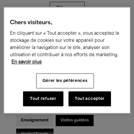
Filtres
Chers visiteurs,
Tous les événements
Concerts
En cliquant sur « Tout accepter », vous acceptez le
stockage de cookies sur votre appareil pour
Expositions
Films
Performances
améliorer la navigation sur le site, analyser son
utilisation et contribuer à nos efforts de marketing.
Rencontres & Débats
Jazz
En savoir plus
Musique classique
Global Music
Gérer les péférences
Musique électronique
Tout refuser
Tout accepter
Pour tous
Kids’ Palace
Enseignement
Visites guidées