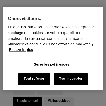
Filtres
Chers visiteurs,
En cliquant sur « Tout accepter », vous acceptez le
Tous les événements
Concerts
stockage de cookies sur votre appareil pour
Expositions
Films
Performances
améliorer la navigation sur le site, analyser son
utilisation et contribuer à nos efforts de marketing.
Rencontres & Débats
Jazz
En savoir plus
Musique classique
Global Music
Gérer les péférences
Musique électronique
Tout refuser
Tout accepter
Pour tous
Kids’ Palace
Enseignement
Visites guidées