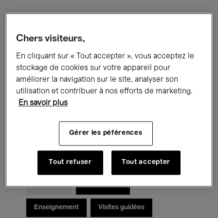
Filtres
Chers visiteurs,
En cliquant sur « Tout accepter », vous acceptez le
Tous les événements
Concerts
stockage de cookies sur votre appareil pour
Expositions
Films
Performances
améliorer la navigation sur le site, analyser son
utilisation et contribuer à nos efforts de marketing.
Rencontres & Débats
Jazz
En savoir plus
Musique classique
Global Music
Gérer les péférences
Musique électronique
Tout refuser
Tout accepter
Pour tous
Kids’ Palace
Enseignement
Visites guidées