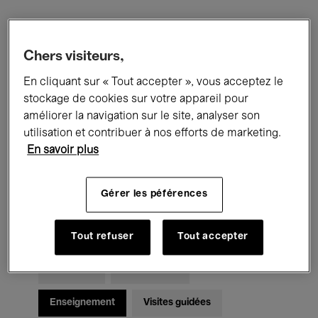
Filtres
Chers visiteurs,
En cliquant sur « Tout accepter », vous acceptez le
Tous les événements
Concerts
stockage de cookies sur votre appareil pour
Expositions
Films
Performances
améliorer la navigation sur le site, analyser son
utilisation et contribuer à nos efforts de marketing.
Rencontres & Débats
Jazz
En savoir plus
Musique classique
Global Music
Gérer les péférences
Musique électronique
Tout refuser
Tout accepter
Pour tous
Kids’ Palace
Enseignement
Visites guidées