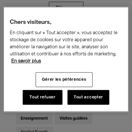
Filtres
Chers visiteurs,
Tous les événements
Concerts
En cliquant sur « Tout accepter », vous acceptez le
stockage de cookies sur votre appareil pour
Expositions
Films
Performances
améliorer la navigation sur le site, analyser son
utilisation et contribuer à nos efforts de marketing.
Rencontres & Débats
Jazz
En savoir plus
Musique classique
Global Music
Gérer les péférences
Musique électronique
Tout refuser
Tout accepter
Pour tous
Kids’ Palace
Enseignement
Visites guidées