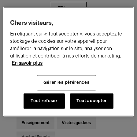
Filtres
Chers visiteurs,
Tous les événements
Concerts
En cliquant sur « Tout accepter », vous acceptez le
stockage de cookies sur votre appareil pour
Expositions
Films
Performances
améliorer la navigation sur le site, analyser son
utilisation et contribuer à nos efforts de marketing.
Rencontres & Débats
Jazz
En savoir plus
Musique classique
Global Music
Gérer les péférences
Musique électronique
Tout refuser
Tout accepter
Pour tous
Kids’ Palace
Enseignement
Visites guidées