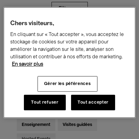
Filtres
Chers visiteurs,
Tous les événements
Concerts
En cliquant sur « Tout accepter », vous acceptez le
stockage de cookies sur votre appareil pour
Expositions
Films
Performances
améliorer la navigation sur le site, analyser son
utilisation et contribuer à nos efforts de marketing.
Rencontres & Débats
Jazz
En savoir plus
Musique classique
Global Music
Gérer les péférences
Musique électronique
Tout refuser
Tout accepter
Pour tous
Kids’ Palace
Enseignement
Visites guidées