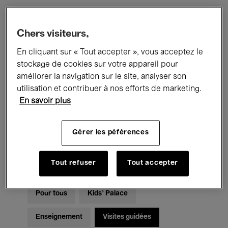
Filtres
Chers visiteurs,
En cliquant sur « Tout accepter », vous acceptez le
Tous les événements
Concerts
stockage de cookies sur votre appareil pour
améliorer la navigation sur le site, analyser son
Expositions
Films
Performances
utilisation et contribuer à nos efforts de marketing.
En savoir plus
Rencontres & Débats
Jazz
Musique classique
Global Music
Gérer les péférences
Musique électronique
Tout refuser
Tout accepter
Pour tous
Kids’ Palace
Enseignement
Visites guidées