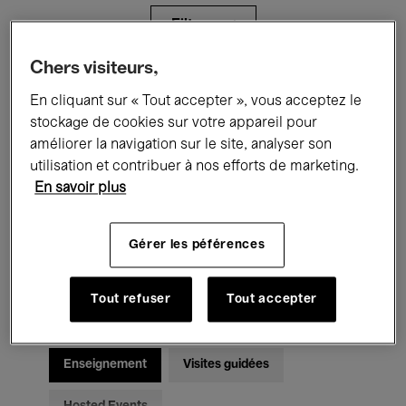
Filtres
Chers visiteurs,
Tous les événements
Concerts
En cliquant sur « Tout accepter », vous acceptez le
stockage de cookies sur votre appareil pour
Expositions
Films
Performances
améliorer la navigation sur le site, analyser son
utilisation et contribuer à nos efforts de marketing.
Rencontres & Débats
Jazz
En savoir plus
Musique classique
Global Music
Gérer les péférences
Musique électronique
Tout refuser
Tout accepter
Pour tous
Kids’ Palace
Enseignement
Visites guidées