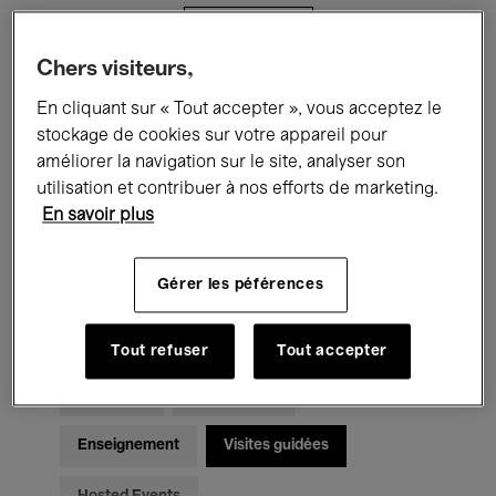
Filtres
Chers visiteurs,
Tous les événements
Concerts
En cliquant sur « Tout accepter », vous acceptez le
stockage de cookies sur votre appareil pour
Expositions
Films
Performances
améliorer la navigation sur le site, analyser son
utilisation et contribuer à nos efforts de marketing.
Rencontres & Débats
Jazz
En savoir plus
Musique classique
Global Music
Gérer les péférences
Musique électronique
Tout refuser
Tout accepter
Pour tous
Kids’ Palace
Enseignement
Visites guidées