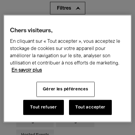
Filtres
Tous les événements
Concerts
Chers visiteurs,
En cliquant sur « Tout accepter », vous acceptez le
Expositions
Films
Performances
stockage de cookies sur votre appareil pour
Rencontres & Débats
Jazz
améliorer la navigation sur le site, analyser son
utilisation et contribuer à nos efforts de marketing.
Musique classique
Global Music
En savoir plus
Musique électronique
Gérer les péférences
Pour tous
Kids’ Palace
Tout refuser
Tout accepter
Enseignement
Visites guidées