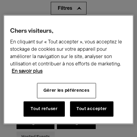
Filtres
Tous les événements
Concerts
Chers visiteurs,
En cliquant sur « Tout accepter », vous acceptez le
Expositions
Films
Performances
stockage de cookies sur votre appareil pour
Rencontres & Débats
Jazz
améliorer la navigation sur le site, analyser son
utilisation et contribuer à nos efforts de marketing.
Musique classique
Global Music
En savoir plus
Musique électronique
Gérer les péférences
Pour tous
Kids’ Palace
Tout refuser
Tout accepter
Enseignement
Visites guidées