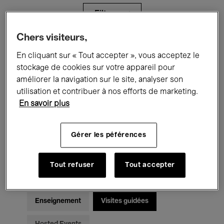
Filtres
Chers visiteurs,
Tous les événements
Concerts
En cliquant sur « Tout accepter », vous acceptez le
stockage de cookies sur votre appareil pour
Expositions
Films
Performances
améliorer la navigation sur le site, analyser son
utilisation et contribuer à nos efforts de marketing.
Rencontres & Débats
Jazz
En savoir plus
Musique classique
Global Music
Gérer les péférences
Musique électronique
Tout refuser
Tout accepter
Pour tous
Kids’ Palace
Enseignement
Visites guidées