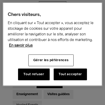
Filtres
Chers visiteurs,
Tous les événements
Concerts
En cliquant sur « Tout accepter », vous acceptez le
stockage de cookies sur votre appareil pour
Expositions
Films
Performances
améliorer la navigation sur le site, analyser son
utilisation et contribuer à nos efforts de marketing.
Rencontres & Débats
Jazz
En savoir plus
Musique classique
Global Music
Gérer les péférences
Musique électronique
Tout refuser
Tout accepter
Pour tous
Kids’ Palace
Enseignement
Visites guidées