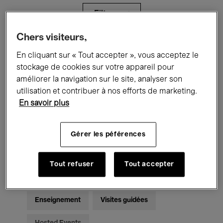
Filtres
Chers visiteurs,
Tous les événements
Concerts
En cliquant sur « Tout accepter », vous acceptez le
stockage de cookies sur votre appareil pour
Expositions
Films
Performances
améliorer la navigation sur le site, analyser son
utilisation et contribuer à nos efforts de marketing.
Rencontres & Débats
Jazz
En savoir plus
Musique classique
Global Music
Gérer les péférences
Musique électronique
Tout refuser
Tout accepter
Pour tous
Kids’ Palace
Enseignement
Visites guidées