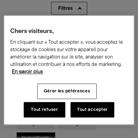
Filtres
Tous les événements
Concerts
Chers visiteurs,
En cliquant sur « Tout accepter », vous acceptez le
Expositions
Films
Performances
stockage de cookies sur votre appareil pour
Rencontres & Débats
Jazz
améliorer la navigation sur le site, analyser son
utilisation et contribuer à nos efforts de marketing.
Musique classique
Global Music
En savoir plus
Musique électronique
Gérer les péférences
Pour tous
Kids’ Palace
Tout refuser
Tout accepter
Enseignement
Visites guidées