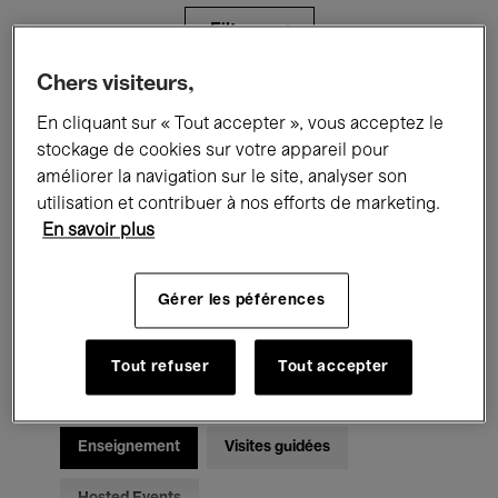
Filtres
Chers visiteurs,
Tous les événements
Concerts
En cliquant sur « Tout accepter », vous acceptez le
stockage de cookies sur votre appareil pour
Expositions
Films
Performances
améliorer la navigation sur le site, analyser son
utilisation et contribuer à nos efforts de marketing.
Rencontres & Débats
Jazz
En savoir plus
Musique classique
Global Music
Gérer les péférences
Musique électronique
Tout refuser
Tout accepter
Pour tous
Kids’ Palace
Enseignement
Visites guidées