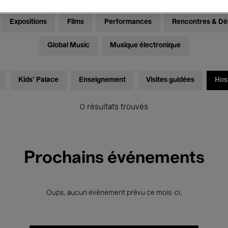
Expositions
Films
Performances
Rencontres & Dé
Global Music
Musique électronique
Kids’ Palace
Enseignement
Visites guidées
Hos
0 résultats trouvés
Prochains événements
Oups, aucun événement prévu ce mois-ci.