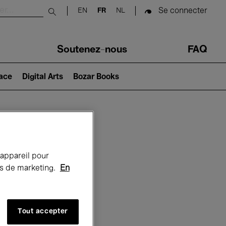
Se connecter
EN
FR
NL
Submit search
Soutenez-nous
FAQ
lace
Digital Arts
Bozar Books
Bozar
 appareil pour
rts de marketing.
En
Tout accepter