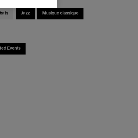
bats
Jazz
Musique classique
ted Events