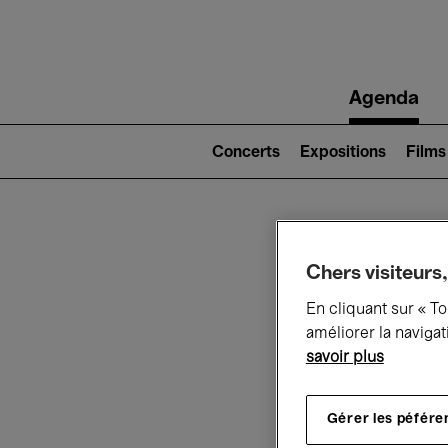
Main
Agenda
navigation
Main
navigation
Concerts
Expositions
Films
(level
2)
Ce q
Chers visiteurs,
En cliquant sur « T
améliorer la navigat
savoir plus
Au
Gérer les péfére