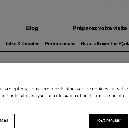
Blog
Préparez votre visite
Talks & Debates
Performances
Bozar all over the P(a)
ui se passe à 
out accepter », vous acceptez le stockage de cookies sur votre
ion sur le site, analyser son utilisation et contribuer à nos effo
jourd'hui
Prochains 7 jours
Mars
nces
Tout refuser
Lundi 01 - Mercredi 31 Mars 2027