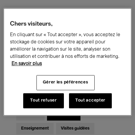
Filtres
Chers visiteurs,
En cliquant sur « Tout accepter », vous acceptez le
Tous les événements
Concerts
stockage de cookies sur votre appareil pour
Expositions
Films
Performances
améliorer la navigation sur le site, analyser son
utilisation et contribuer à nos efforts de marketing.
Rencontres & Débats
Jazz
En savoir plus
Musique classique
Global Music
Gérer les péférences
Musique électronique
Tout refuser
Tout accepter
Pour tous
Kids’ Palace
Enseignement
Visites guidées