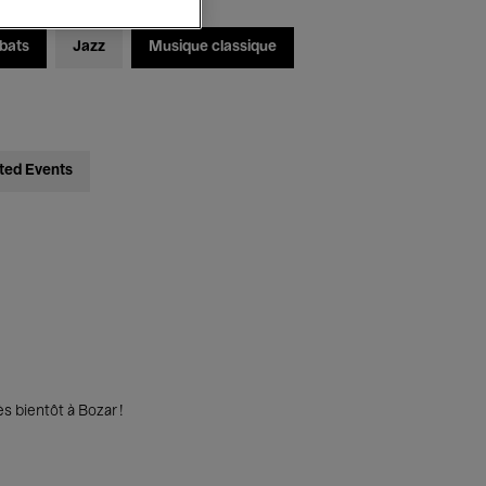
bats
Jazz
Musique classique
ted Events
s bientôt à Bozar !