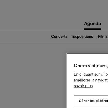
Main
Agenda
navigation
Main
navigation
Concerts
Expositions
Films
(level
2)
Ce q
Chers visiteurs,
En cliquant sur « T
améliorer la navigat
savoir plus
Au
Gérer les péfére