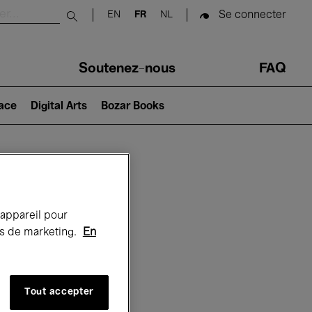
Se connecter
EN
FR
NL
Submit search
Soutenez-nous
FAQ
lace
Digital Arts
Bozar Books
Bozar
 appareil pour
rts de marketing.
En
Tout accepter