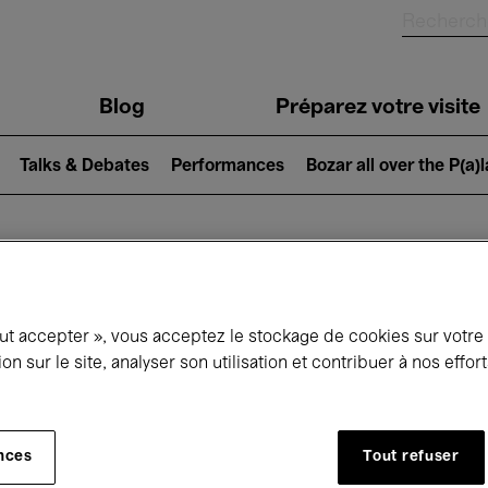
Blog
Préparez votre visite
Talks & Debates
Performances
Bozar all over the P(a)
ui se passe à 
out accepter », vous acceptez le stockage de cookies sur votre
ion sur le site, analyser son utilisation et contribuer à nos effo
jourd'hui
Prochains 7 jours
Mois
nces
Tout refuser
Mardi 12 - Mardi 19 Mai 2026