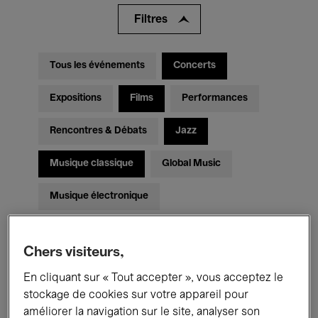
Filtres
Tous les événements
Concerts
Expositions
Films
Performances
Rencontres & Débats
Jazz
Musique classique
Global Music
Musique électronique
Chers visiteurs,
Pour tous
Kids’ Palace
En cliquant sur « Tout accepter », vous acceptez le
Enseignement
Visites guidées
stockage de cookies sur votre appareil pour
améliorer la navigation sur le site, analyser son