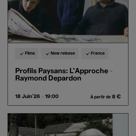
Films
New release
France
Profils Paysans: L'Approche -
Raymond Depardon
18 Juin'26
- 19:00
8 €
À partir de
Profils
Paysans:
Le
Quotidien