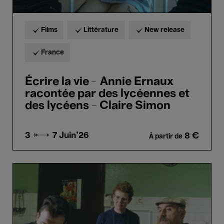
-
Claire
Simon
Films
Littérature
New release
France
Écrire la vie – Annie Ernaux
racontée par des lycéennes et
des lycéens - Claire Simon
3 → 7
Juin'26
8 €
À partir de
Profils
Paysans:
L'Approche
-
Raymond
Depardon