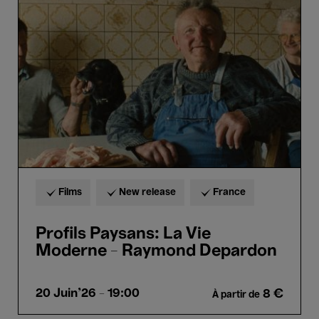
Paysans:
La
Vie
Moderne
-
Raymond
Depardon
Films
New release
France
Profils Paysans: La Vie
Moderne - Raymond Depardon
20 Juin'26
- 19:00
8 €
À partir de