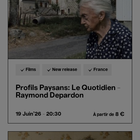
-
Raymond
Depardon
Films
New release
France
Profils Paysans: Le Quotidien -
Raymond Depardon
19 Juin'26
- 20:30
8 €
À partir de
Profils