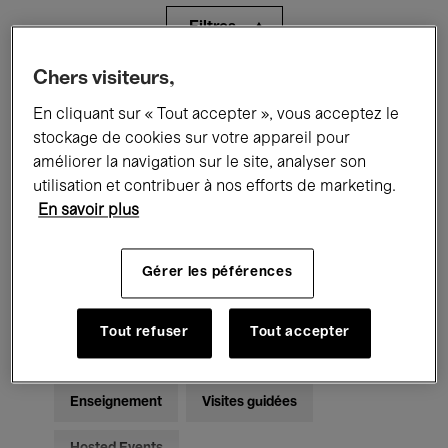
Filtres
Chers visiteurs,
Tous les événements
Concerts
En cliquant sur « Tout accepter », vous acceptez le
Expositions
Films
Performances
stockage de cookies sur votre appareil pour
améliorer la navigation sur le site, analyser son
Rencontres & Débats
Jazz
utilisation et contribuer à nos efforts de marketing.
En savoir plus
Musique classique
Global Music
Gérer les péférences
Musique électronique
Tout refuser
Tout accepter
Pour tous
Kids’ Palace
Enseignement
Visites guidées