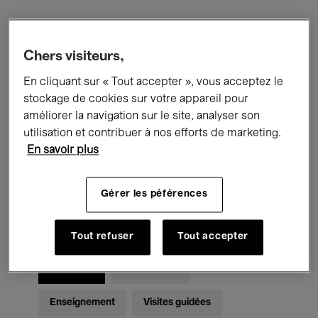
Filtres
Chers visiteurs,
En cliquant sur « Tout accepter », vous acceptez le
Tous les événements
Concerts
stockage de cookies sur votre appareil pour
Expositions
Films
Performances
améliorer la navigation sur le site, analyser son
utilisation et contribuer à nos efforts de marketing.
Rencontres & Débats
Jazz
En savoir plus
Musique classique
Global Music
Gérer les péférences
Musique électronique
Tout refuser
Tout accepter
Pour tous
Kids’ Palace
Enseignement
Visites guidées