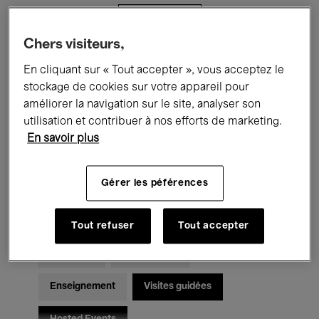
Filtres
Chers visiteurs,
Tous les événements
Concerts
En cliquant sur « Tout accepter », vous acceptez le
stockage de cookies sur votre appareil pour
Expositions
Films
Performances
améliorer la navigation sur le site, analyser son
utilisation et contribuer à nos efforts de marketing.
Rencontres & Débats
Jazz
En savoir plus
Musique classique
Global Music
Gérer les péférences
Musique électronique
Tout refuser
Tout accepter
Pour tous
Kids’ Palace
Enseignement
Visites guidées