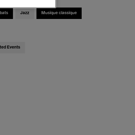
bats
Jazz
Musique classique
ted Events