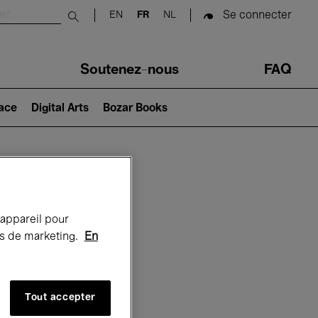
Se connecter
EN
FR
NL
Submit search
Soutenez-nous
FAQ
lace
Digital Arts
Bozar Books
Bozar
 appareil pour
rts de marketing.
En
Tout accepter