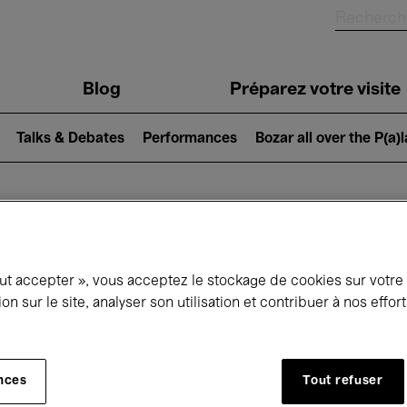
Blog
Préparez votre visite
Talks & Debates
Performances
Bozar all over the P(a)
ui se passe à 
out accepter », vous acceptez le stockage de cookies sur votre
ion sur le site, analyser son utilisation et contribuer à nos effo
jourd'hui
Prochains 7 jours
Décembre
nces
Tout refuser
Mardi 01 - Jeudi 31 Décembre 2026