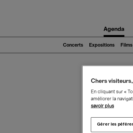
Main
Agenda
navigation
Main
navigation
Concerts
Expositions
Films
(level
2)
Ce q
Chers visiteurs,
En cliquant sur « T
améliorer la navigat
savoir plus
Au
Gérer les péfére