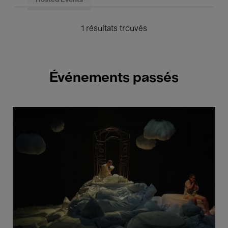
Hosted Events
1 résultats trouvés
Événements passés
Bozar
Sunday.
Jupi
-
Haendel
(3+)