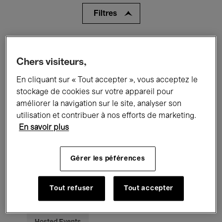
Filtres
Tous les événements
Concerts
Chers visiteurs,
Expositions
Films
Performances
En cliquant sur « Tout accepter », vous acceptez le
Rencontres & Débats
Jazz
stockage de cookies sur votre appareil pour
améliorer la navigation sur le site, analyser son
Musique classique
Global Music
utilisation et contribuer à nos efforts de marketing.
En savoir plus
Musique électronique
Gérer les péférences
Pour tous
Kids’ Palace
Tout refuser
Tout accepter
Enseignement
Visites guidées