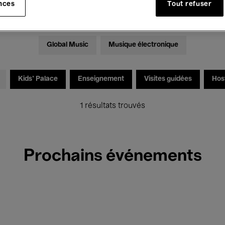
nces
Tout refuser
Expositions
Films
Performances
Rencontres & Dé
Global Music
Musique électronique
Kids’ Palace
Enseignement
Visites guidées
Hos
1 résultats trouvés
Prochains événements