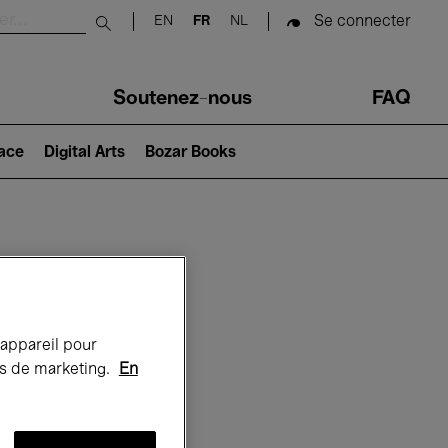
Se connecter
EN
FR
NL
Submit search
Soutenez-nous
FAQ
lace
Digital Arts
Bozar Books
Bozar
 appareil pour
rts de marketing.
En