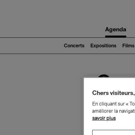
Main
Agenda
navigation
Main
navigation
Concerts
Expositions
Films
(level
2)
Ce q
Chers visiteurs,
En cliquant sur « T
Au
améliorer la navigat
savoir plus