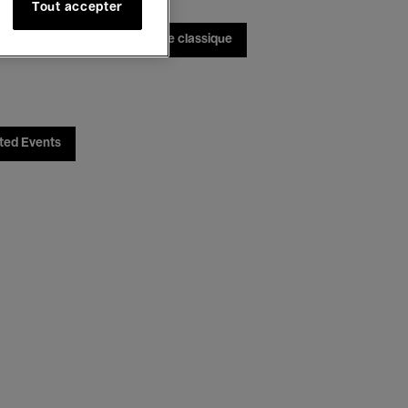
Tout accepter
bats
Jazz
Musique classique
ted Events