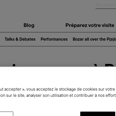
Blog
Préparez votre visite
Talks & Debates
Performances
Bozar all over the P(a)
ui se passe à 
out accepter », vous acceptez le stockage de cookies sur votre
jourd'hui
Prochains 7 jours
Novembre
ion sur le site, analyser son utilisation et contribuer à nos effo
Dimanche 01 - Lundi 30 Novembre 2026