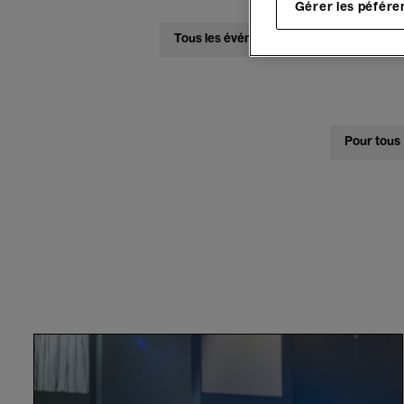
Gérer les péfére
Tous les événements
Concerts
Pour tous
Un
pays
supplémentaire