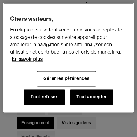
Filtres
Chers visiteurs,
Tous les événements
Concerts
En cliquant sur « Tout accepter », vous acceptez le
stockage de cookies sur votre appareil pour
Expositions
Films
Performances
améliorer la navigation sur le site, analyser son
utilisation et contribuer à nos efforts de marketing.
Rencontres & Débats
Jazz
En savoir plus
Musique classique
Global Music
Gérer les péférences
Musique électronique
Tout refuser
Tout accepter
Pour tous
Kids’ Palace
Enseignement
Visites guidées