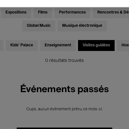
Expositions
Films
Performances
Rencontres & Dé
Global Music
Musique électronique
Kids’ Palace
Enseignement
Visites guidées
Hos
0 résultats trouvés
Événements passés
Oups, aucun événement prévu ce mois-ci.