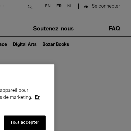
Se connecter
EN
FR
NL
Submit search
Soutenez-nous
FAQ
lace
Digital Arts
Bozar Books
Bozar
 appareil pour
rts de marketing.
En
Tout accepter