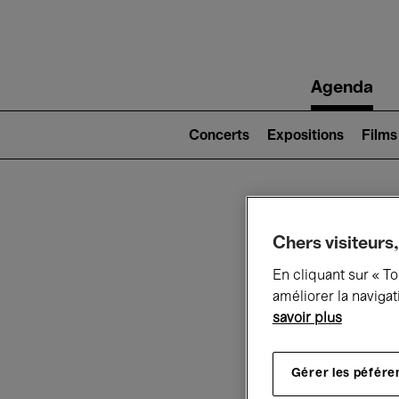
Main
Agenda
navigation
Main
navigation
Concerts
Expositions
Films
(level
2)
Ce q
Chers visiteurs,
En cliquant sur « T
améliorer la navigat
savoir plus
Au
Gérer les péfére