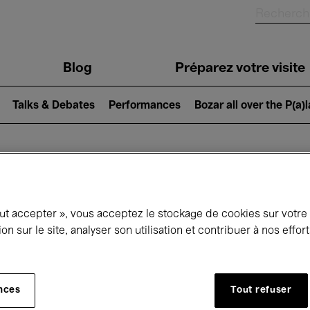
Blog
Préparez votre visite
Talks & Debates
Performances
Bozar all over the P(a)
ui se passe à 
out accepter », vous acceptez le stockage de cookies sur votre
ion sur le site, analyser son utilisation et contribuer à nos effo
jourd'hui
Prochains 7 jours
Mois
nces
Tout refuser
Mercredi 01 - Vendredi 31 Juillet 2026