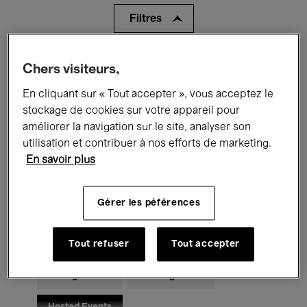
Filtres
Tous les événements
Concerts
Chers visiteurs,
En cliquant sur « Tout accepter », vous acceptez le
Expositions
Films
Performances
stockage de cookies sur votre appareil pour
Rencontres & Débats
Jazz
améliorer la navigation sur le site, analyser son
utilisation et contribuer à nos efforts de marketing.
Musique classique
Global Music
En savoir plus
Musique électronique
Gérer les péférences
Pour tous
Kids’ Palace
Tout refuser
Tout accepter
Enseignement
Visites guidées