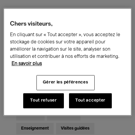
Filtres
Chers visiteurs,
En cliquant sur « Tout accepter », vous acceptez le
Tous les événements
Concerts
stockage de cookies sur votre appareil pour
Expositions
Films
Performances
améliorer la navigation sur le site, analyser son
utilisation et contribuer à nos efforts de marketing.
Rencontres & Débats
Jazz
En savoir plus
Musique classique
Global Music
Gérer les péférences
Musique électronique
Tout refuser
Tout accepter
Pour tous
Kids’ Palace
Enseignement
Visites guidées