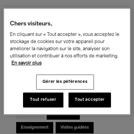
Filtres
Chers visiteurs,
En cliquant sur « Tout accepter », vous acceptez le
Tous les événements
Concerts
stockage de cookies sur votre appareil pour
Expositions
Films
Performances
améliorer la navigation sur le site, analyser son
utilisation et contribuer à nos efforts de marketing.
Rencontres & Débats
Jazz
En savoir plus
Musique classique
Global Music
Gérer les péférences
Musique électronique
Tout refuser
Tout accepter
Pour tous
Kids’ Palace
Enseignement
Visites guidées