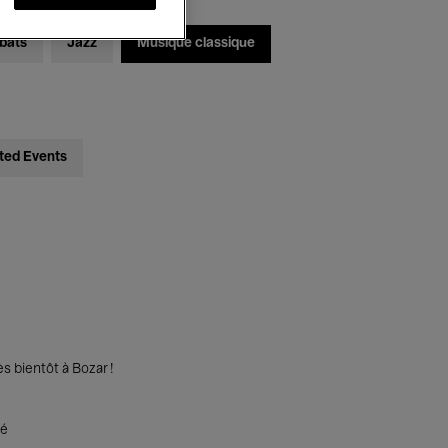
bats
Jazz
Musique classique
ted Events
s bientôt à Bozar !
té