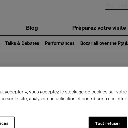
Blog
Préparez votre visite
Talks & Debates
Performances
Bozar all over the P(a)
ui se passe à 
out accepter », vous acceptez le stockage de cookies sur votre
ion sur le site, analyser son utilisation et contribuer à nos effo
jourd'hui
Prochains 7 jours
Août
Samedi 01 - Lundi 31 Août 2026
nces
Tout refuser