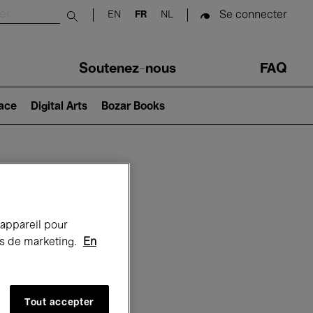
Se connecter
EN
FR
NL
Submit search
Soutenez-nous
FAQ
lace
Digital Arts
Bozar Books
Bozar
 appareil pour
rts de marketing.
En
Tout accepter