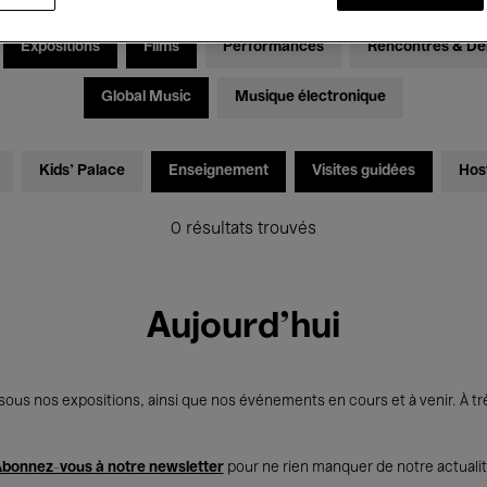
Expositions
Films
Performances
Rencontres & Dé
Global Music
Musique électronique
Kids’ Palace
Enseignement
Visites guidées
Hos
0 résultats trouvés
Aujourd'hui
us nos expositions, ainsi que nos événements en cours et à venir. À trè
bonnez-vous à notre newsletter
pour ne rien manquer de notre actuali