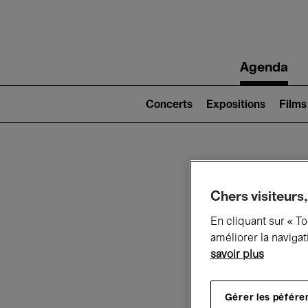
Main
Agenda
navigation
Main
navigation
Concerts
Expositions
Films
(level
2)
Ce q
Chers visiteurs,
En cliquant sur « T
améliorer la navigat
Au
savoir plus
Gérer les péfére