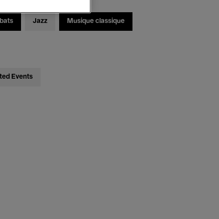
bats
Jazz
Musique classique
ted Events