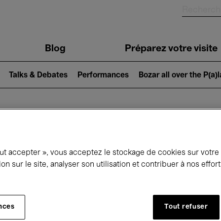
Blog
Préparez votre visite
Talks & Debates
Performances
Bozar all over the P(a)
ui se passe à 
out accepter », vous acceptez le stockage de cookies sur votre
ion sur le site, analyser son utilisation et contribuer à nos effo
jourd'hui
Prochains 7 jours
Février
nces
Tout refuser
Lundi 01 - Dimanche 28 Février 2027