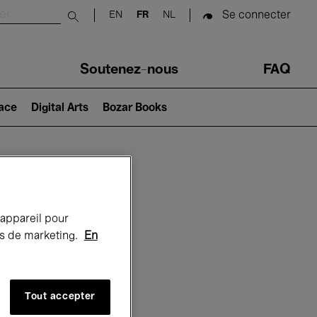
Se connecter
EN
FR
NL
Submit search
Soutenez-nous
FAQ
lace
Digital Arts
Bozar Books
Bozar
 appareil pour
rts de marketing.
En
Tout accepter