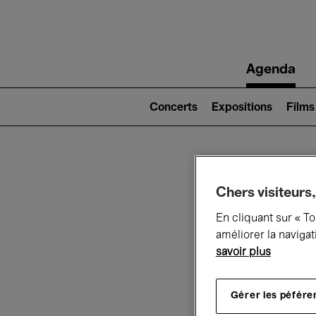
Main
Agenda
navigation
Main
navigation
Concerts
Expositions
Films
(level
2)
Ce q
Chers visiteurs,
En cliquant sur « T
améliorer la navigat
savoir plus
Au
Gérer les péfére