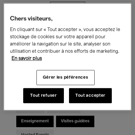
Filtres
Chers visiteurs,
Tous les événements
Concerts
En cliquant sur « Tout accepter », vous acceptez le
stockage de cookies sur votre appareil pour
Expositions
Films
Performances
améliorer la navigation sur le site, analyser son
utilisation et contribuer à nos efforts de marketing.
Rencontres & Débats
Jazz
En savoir plus
Musique classique
Global Music
Gérer les péférences
Musique électronique
Tout refuser
Tout accepter
Pour tous
Kids’ Palace
Enseignement
Visites guidées