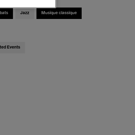
bats
Jazz
Musique classique
ted Events