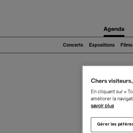
Main
Agenda
navigation
Main
navigation
Concerts
Expositions
Films
(level
2)
Ce q
Chers visiteurs,
En cliquant sur « T
améliorer la navigat
savoir plus
Au
Gérer les péfére