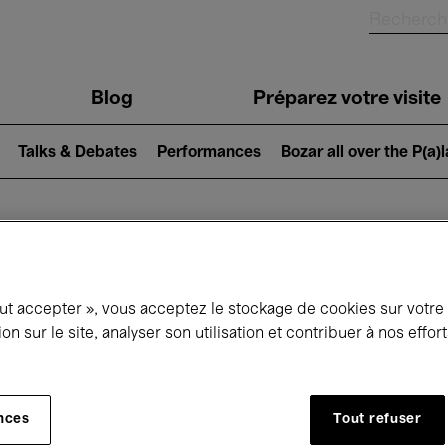
Blog
Préparez votre visite
Talks & Debates
Performances
Bozar all over the P(a)
ui se passe à 
out accepter », vous acceptez le stockage de cookies sur votre
ion sur le site, analyser son utilisation et contribuer à nos effo
jourd'hui
Prochains 7 jours
Décembre
nces
Tout refuser
Mardi 01 - Jeudi 31 Décembre 2026