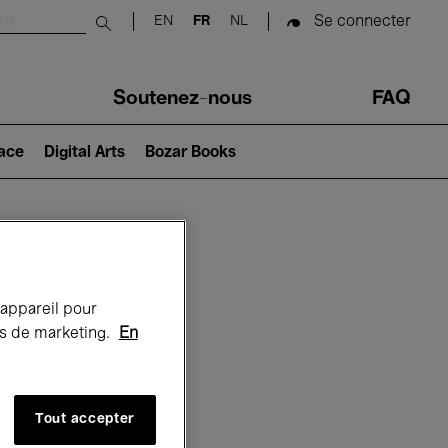
Se connecter
EN
FR
NL
Submit search
Soutenez-nous
FAQ
lace
Digital Arts
Bozar Books
Bozar
 appareil pour
rts de marketing.
En
Tout accepter