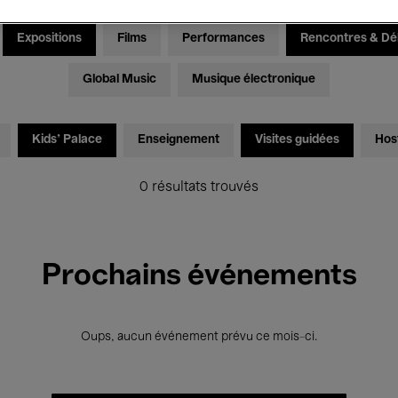
Expositions
Films
Performances
Rencontres & Dé
Global Music
Musique électronique
Kids’ Palace
Enseignement
Visites guidées
Hos
0 résultats trouvés
Prochains événements
Oups, aucun événement prévu ce mois-ci.