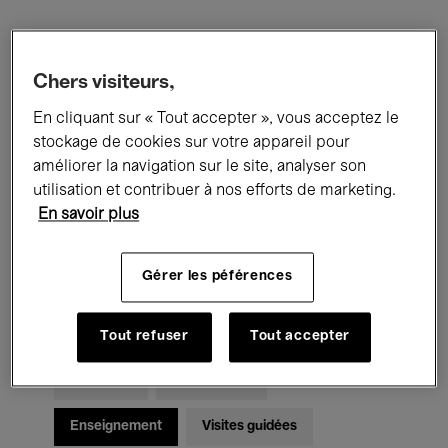
Filtres
Chers visiteurs,
Tous les événements
Concerts
En cliquant sur « Tout accepter », vous acceptez le
stockage de cookies sur votre appareil pour
Expositions
Films
Performances
améliorer la navigation sur le site, analyser son
utilisation et contribuer à nos efforts de marketing.
Rencontres & Débats
Jazz
En savoir plus
Musique classique
Global Music
Gérer les péférences
Musique électronique
Tout refuser
Tout accepter
Pour tous
Kids’ Palace
Enseignement
Visites guidées