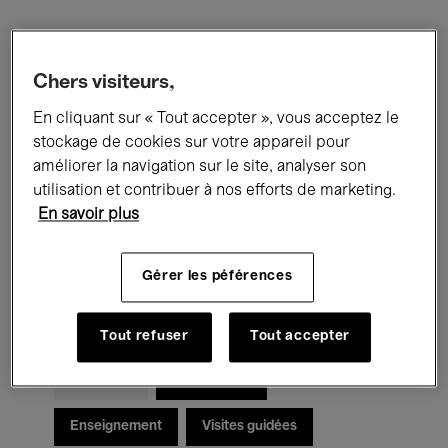
Filtres
Chers visiteurs,
Tous les événements
Concerts
En cliquant sur « Tout accepter », vous acceptez le
stockage de cookies sur votre appareil pour
Expositions
Films
Performances
améliorer la navigation sur le site, analyser son
utilisation et contribuer à nos efforts de marketing.
Rencontres & Débats
Jazz
En savoir plus
Musique classique
Global Music
Gérer les péférences
Musique électronique
Tout refuser
Tout accepter
Pour tous
Kids’ Palace
Enseignement
Visites guidées