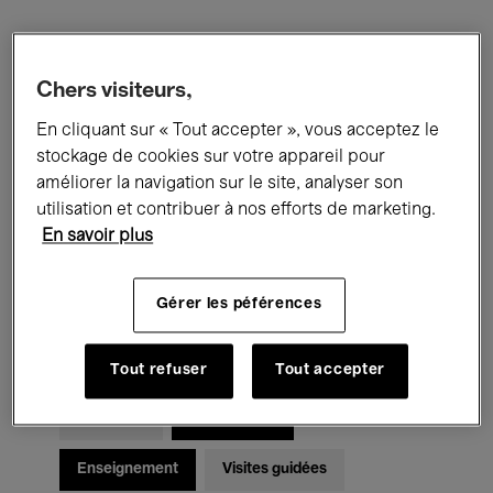
Filtres
Chers visiteurs,
Tous les événements
Concerts
En cliquant sur « Tout accepter », vous acceptez le
stockage de cookies sur votre appareil pour
Expositions
Films
Performances
améliorer la navigation sur le site, analyser son
utilisation et contribuer à nos efforts de marketing.
Rencontres & Débats
Jazz
En savoir plus
Musique classique
Global Music
Gérer les péférences
Musique électronique
Tout refuser
Tout accepter
Pour tous
Kids’ Palace
Enseignement
Visites guidées